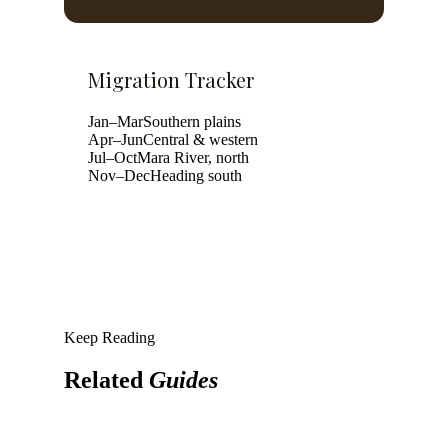
Migration Tracker
Jan–Mar
Southern plains
Apr–Jun
Central & western
Jul–Oct
Mara River, north
Nov–Dec
Heading south
Keep Reading
Related
Guides