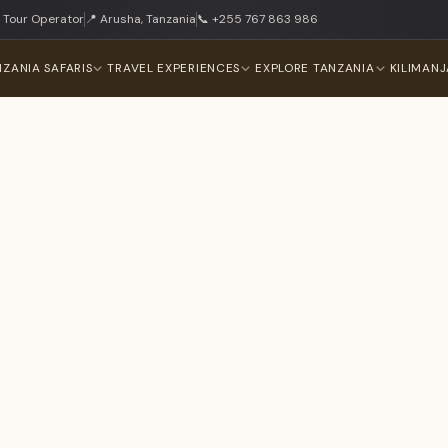
 Tour Operator
📍 Arusha, Tanzania
📞 +255 767 863 986
NZANIA SAFARIS
TRAVEL EXPERIENCES
EXPLORE TANZANIA
KILIMAN