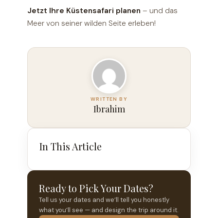
Jetzt Ihre Küstensafari planen
– und das
Meer von seiner wilden Seite erleben!
Ibrahim
In This Article
Ready to Pick Your Dates?
Tell us your dates and we’ll tell you honestly
what you’ll see — and design the trip around it.