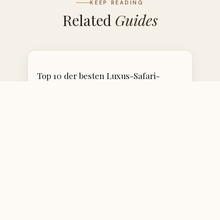
KEEP READING
Related
Guides
Top 10 der besten Luxus-Safari-
Lodges & Camps in Tansania
May 18, 2025
READ MORE →
Selbstfahren in Tansania: 10
hilfreiche Tipps für deine
Selbstfahrer-Safari
May 18, 2025
READ MORE →