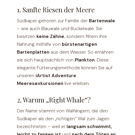
1. Sanfte Riesen der Meere
Südkaper gehören zur Familie der
Bartenwale
– wie auch Blauwale und Buckelwale. Sie
besitzen
keine Zähne
, sondern filtern ihre
Nahrung mithilfe von
bürstenartigen
Bartenplatten
aus dem Wasser. So ernähren
sie sich hauptsächlich von
Plankton
. Diese
elegante Fütterungsmethode können Sie auf
unseren
iArtist Adventure
Meeresexkursionen
live erleben.
2. Warum „Right Whale“?
Der Name stammt von Walfängern, die den
Südkaper als den „richtigen“ Wal zum Jagen
bezeichneten – weil er
langsam schwimmt,
leicht zu fangen ist
und
nach dem Töten an