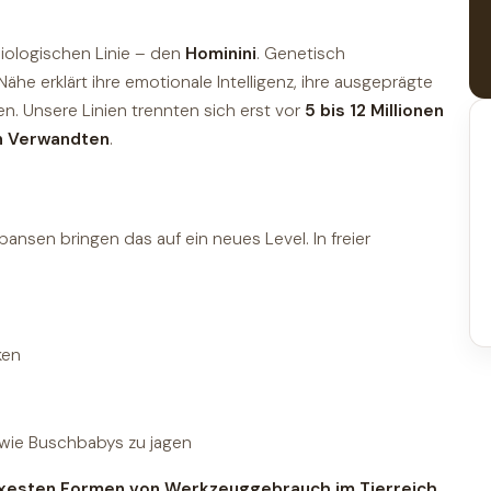
ologischen Linie – den
Hominini
. Genetisch
 Nähe erklärt ihre emotionale Intelligenz, ihre ausgeprägte
n. Unsere Linien trennten sich erst vor
5 bis 12 Millionen
n Verwandten
.
ansen bringen das auf ein neues Level. In freier
ken
 wie Buschbabys zu jagen
exesten Formen von Werkzeuggebrauch im Tierreich
.