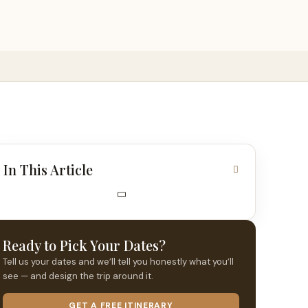
In This Article
Ready to Pick Your Dates?
Tell us your dates and we’ll tell you honestly what you’ll
see — and design the trip around it.
GET A FREE ITINERARY