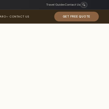
Travel Guide
Contact Us
🔍
▾
GET FREE QUOTE
JARO
CONTACT US