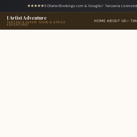
★★★★★
5.0
SafariBookings.com & Google
✓ Tanzania Licensed
I Artist Adventure
HOME
ABOUT US
TA
TANZANIA SAFARI TOURS & AFRICA
ADVENTURES