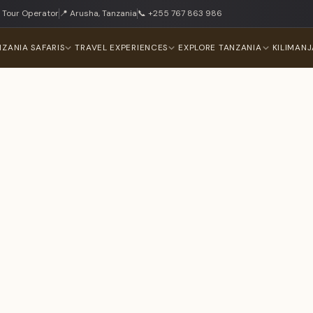
 Tour Operator
📍 Arusha, Tanzania
📞 +255 767 863 986
NZANIA SAFARIS
TRAVEL EXPERIENCES
EXPLORE TANZANIA
KILIMAN