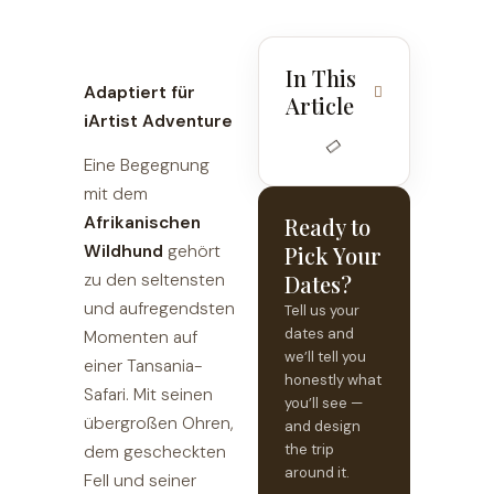
In This
Adaptiert für
Article
iArtist Adventure
Eine Begegnung
mit dem
Afrikanischen
Ready to
Wildhund
gehört
Pick Your
zu den seltensten
Dates?
und aufregendsten
Tell us your
dates and
Momenten auf
we’ll tell you
einer Tansania-
honestly what
Safari. Mit seinen
you’ll see —
übergroßen Ohren,
and design
the trip
dem gescheckten
around it.
Fell und seiner