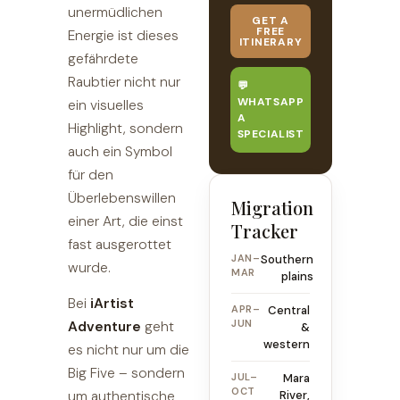
unermüdlichen
GET A
FREE
Energie ist dieses
ITINERARY
gefährdete
Raubtier nicht nur
💬
WHATSAPP
ein visuelles
A
Highlight, sondern
SPECIALIST
auch ein Symbol
für den
Überlebenswillen
Migration
einer Art, die einst
Tracker
fast ausgerottet
JAN–
Southern
wurde.
MAR
plains
Bei
iArtist
APR–
Central
JUN
Adventure
geht
&
western
es nicht nur um die
Big Five – sondern
JUL–
Mara
OCT
um authentische
River,