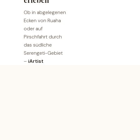
Ob in abgelegenen
Ecken von Ruaha
oder auf
Pirschfahrt durch
das südliche
Serengeti-Gebiet
–
iArtist
Adventure
bringt
Sie dorthin, wo
seltene
Wildbegegnungen
Realität
werden.
Unsere Reisen
verbinden
Tierbeobachtung
mit Bildung,